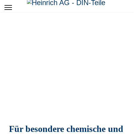
Sonderwerkstoffe
für Zeichnungsteile nach DIN 934, DIN 439, ISO
4032 und nach AD2000WO
Für besondere chemische und