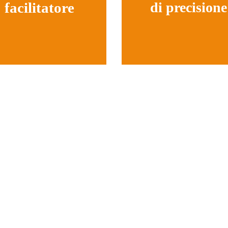
facilitatore
di precisione
Offriamo consulenza
tiva, disponibilità rapida
 buon prezzo. Usufruite
Milioni di pezzi all'ann
numerosi professionisti a
zero difetti. Alla precis
nostra disposizione.
non ci sono alternativ
marrete sorpresi delle
nostre possibilità!
hé scegliere Hei