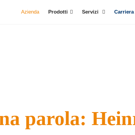
Azienda
Prodotti
Servizi
Carriera
di tornitura-fre
na parola: Hein