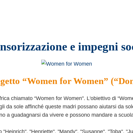
nsorizzazione e impegni soc
rogetto “Women for Women” (“Don
frica chiamato “Women for Women". L'obiettivo di “Wome
figli da sole affinché queste madri possano aiutarsi da s
no a guadagnarsi da vivere e possono mandare a scuola i 
Heinrich", "Henriette", "Mandy", "Susanne", "Toba", "Juli