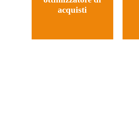
acquisti
Offriamo consigli efficaci,
crea
acquisti strutturati e
e un
procedimenti economici.
dei 
Scegliete anche voi l'idea
migliore.
Ri
Perc