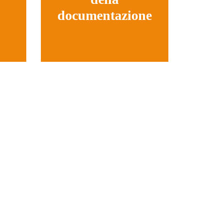
documentazione
Offriamo documentazioni
tecniche, management della
o con
spedizione, contratti
ione
doganali, di trasporto e di
e.
altro tipo. Garantiamo
precisione in ogni fase.
nrich